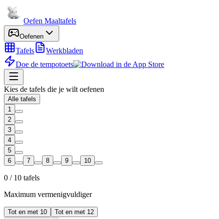
Oefen Maaltafels
Oefenen
Tafels
Werkbladen
Doe de tempotoets
Kies de tafels die je wilt oefenen
Alle tafels
1
2
3
4
5
6
7
8
9
10
0
/
10
tafels
Maximum vermenigvuldiger
Tot en met 10
Tot en met 12