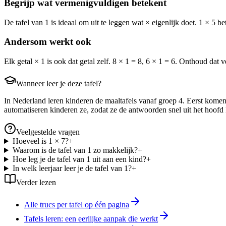
Begrijp wat vermenigvuldigen betekent
De tafel van 1 is ideaal om uit te leggen wat × eigenlijk doet. 1 × 5 b
Andersom werkt ook
Elk getal × 1 is ook dat getal zelf. 8 × 1 = 8, 6 × 1 = 6. Onthoud dat
Wanneer leer je deze tafel?
In Nederland leren kinderen de maaltafels vanaf groep 4. Eerst komen de
automatiseren kinderen ze, zodat ze de antwoorden snel uit het hoofd
Veelgestelde vragen
Hoeveel is 1 × 7?
+
Waarom is de tafel van 1 zo makkelijk?
+
Hoe leg je de tafel van 1 uit aan een kind?
+
In welk leerjaar leer je de tafel van 1?
+
Verder lezen
Alle trucs per tafel op één pagina
Tafels leren: een eerlijke aanpak die werkt