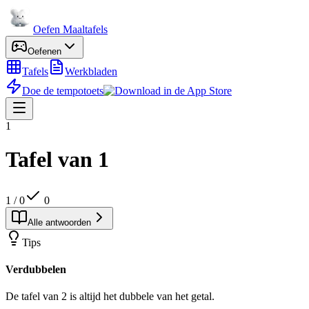
Oefen Maaltafels
Oefenen
Tafels
Werkbladen
Doe de tempotoets
1
Tafel van
1
1
/
0
0
Alle antwoorden
Tips
Verdubbelen
De tafel van 2 is altijd het dubbele van het getal.