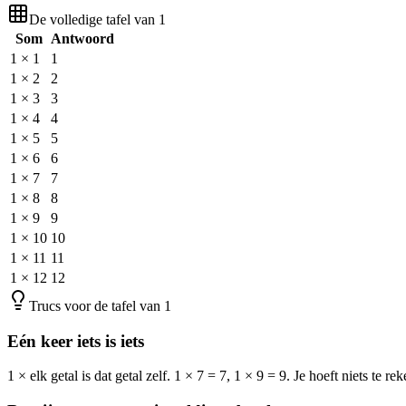
De volledige tafel van 1
Som
Antwoord
1
×
1
1
1
×
2
2
1
×
3
3
1
×
4
4
1
×
5
5
1
×
6
6
1
×
7
7
1
×
8
8
1
×
9
9
1
×
10
10
1
×
11
11
1
×
12
12
Trucs voor de tafel van 1
Eén keer iets is iets
1 × elk getal is dat getal zelf. 1 × 7 = 7, 1 × 9 = 9. Je hoeft niets te